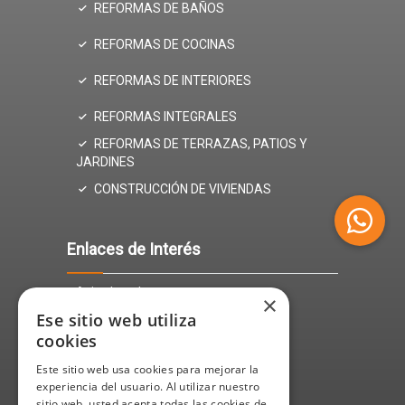
REFORMAS DE BAÑOS
REFORMAS DE COCINAS
REFORMAS DE INTERIORES
REFORMAS INTEGRALES
REFORMAS DE TERRAZAS, PATIOS Y
JARDINES
CONSTRUCCIÓN DE VIVIENDAS
Enlaces de Interés
Aviso Legal
×
Ese sitio web utiliza
Política de Privacidad
cookies
Política de cookies
Este sitio web usa cookies para mejorar la
experiencia del usuario. Al utilizar nuestro
sitio web, usted acepta todas las cookies de