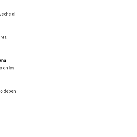
veche al
eres
rma
a en las
no deben