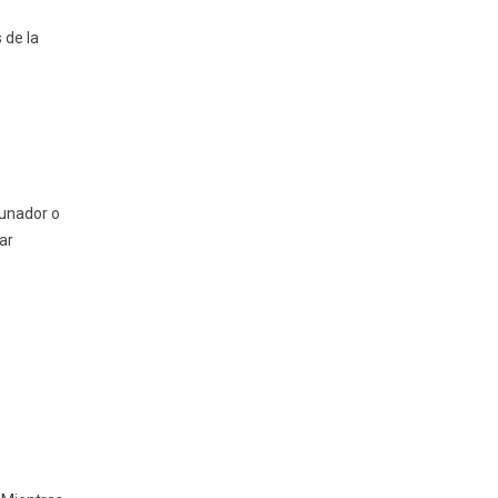
 de la
yunador o
ar