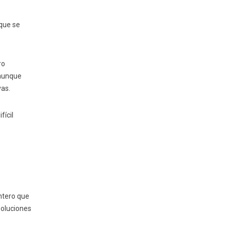
que se
ro
 aunque
vas.
fícil
ntero que
soluciones