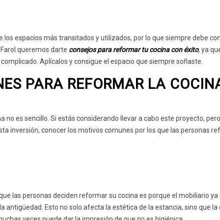
 los espacios más transitados y utilizados, por lo que siempre debe co
s Farol queremos darte
consejos para reformar tu cocina con éxito
, ya qu
complicado. Aplícalos y consigue el espacio que siempre soñaste.
ES PARA REFORMAR LA COCIN
a no es sencillo. Si estás considerando llevar a cabo este proyecto, per
 esta inversión, conocer los motivos comunes por los que las personas r
 que las personas deciden reformar su cocina es porque el mobiliario y
a antigüedad. Esto no solo afecta la estética de la estancia, sino que la
muchas veces puede dar la impresión de que no es higiénica.