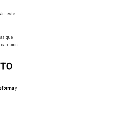
ás, esté
cas que
ar cambios
ITO
 reforma
y