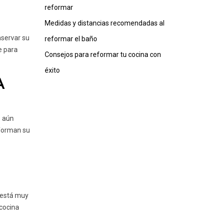
reformar
Medidas y distancias recomendadas al
nservar su
reformar el baño
e para
Consejos para reformar tu cocina con
éxito
A
o aún
eforman su
a está muy
 cocina