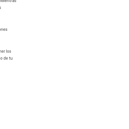
. Mientras
s
iones
ner los
o de tu