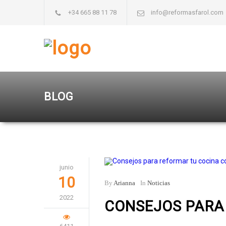
+34 665 88 11 78
info@reformasfarol.com
BLOG
junio
10
By
Arianna
In
Noticias
2022
CONSEJOS PARA