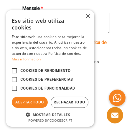
Mensaje
*
×
Ese sitio web utiliza
cookies
Este sitio web usa cookies para mejorar la
C
experiencia del usuario. Al utilizar nuestro
Acepto el
Aviso Legal
y la
Política de
a
sitio web, usted acepta todas las cookies de
Privacidad
*
s
acuerdo con nuestra Política de cookies.
Más información
i
Por favor, prueba que eres humano
l
llave
seleccionando el
:
l
COOKIES DE RENDIMIENTO
a
COOKIES DE PREFERENCIAS
s
d
COOKIES DE FUNCIONALIDAD
e
Enviar
v
ACEPTAR TODO
RECHAZAR TODO
e
r
MOSTRAR DETALLES
i
POWERED BY COOKIESCRIPT
f
i