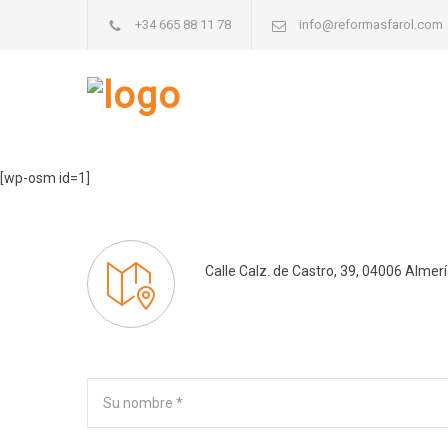
+34 665 88 11 78
info@reformasfarol.com
[wp-osm id=1]
Calle Calz. de Castro, 39, 04006 Almer